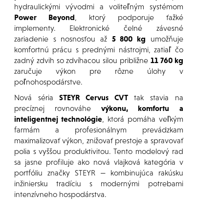
hydraulickými vývodmi a voliteľným systémom
Power Beyond
, ktorý podporuje ťažké
implementy. Elektronické čelné závesné
zariadenie s nosnosťou až
5 800 kg
umožňuje
komfortnú prácu s prednými nástrojmi, zatiaľ čo
zadný zdvih so zdvíhacou silou približne
11 760 kg
zaručuje výkon pre rôzne úlohy v
poľnohospodárstve.
Nová séria
STEYR Cervus CVT
tak stavia na
precíznej rovnováhe
výkonu, komfortu a
inteligentnej technológie
, ktorá pomáha veľkým
farmám a profesionálnym prevádzkam
maximalizovať výkon, znižovať prestoje a spravovať
polia s vyššou produktivitou. Tento modelový rad
sa jasne profiluje ako nová vlajková kategória v
portfóliu značky STEYR — kombinujúca rakúsku
inžiniersku tradíciu s modernými potrebami
intenzívneho hospodárstva.