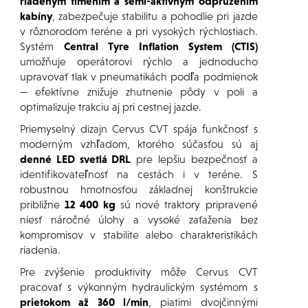
riadeným tlmením a semi-aktívnym odpružením
kabíny
, zabezpečuje stabilitu a pohodlie pri jazde
v rôznorodom teréne a pri vysokých rýchlostiach.
Systém
Central Tyre Inflation System (CTIS)
umožňuje operátorovi rýchlo a jednoducho
upravovať tlak v pneumatikách podľa podmienok
— efektívne znižuje zhutnenie pôdy v poli a
optimalizuje trakciu aj pri cestnej jazde.
Priemyselný dizajn Cervus CVT spája funkčnosť s
moderným vzhľadom, ktorého súčasťou sú aj
denné LED svetlá DRL
pre lepšiu bezpečnosť a
identifikovateľnosť na cestách i v teréne. S
robustnou hmotnosťou základnej konštrukcie
približne
12 400 kg
sú nové traktory pripravené
niesť náročné úlohy a vysoké zaťaženia bez
kompromisov v stabilite alebo charakteristikách
riadenia.
Pre zvýšenie produktivity môže Cervus CVT
pracovať s výkonným hydraulickým systémom s
prietokom až 360 l/min
, piatimi dvojčinnými