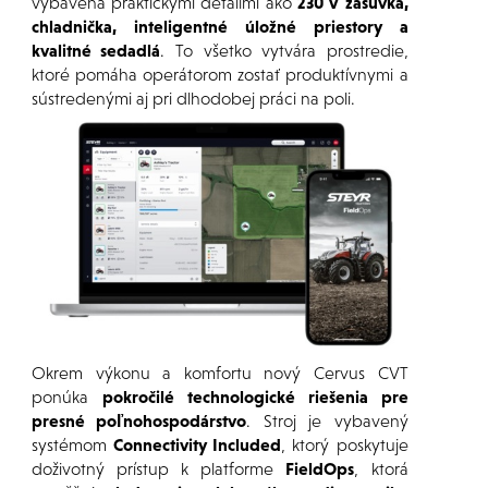
vybavená praktickými detailmi ako
230 V zásuvka,
chladnička, inteligentné úložné priestory a
kvalitné sedadlá
. To všetko vytvára prostredie,
ktoré pomáha operátorom zostať produktívnymi a
sústredenými aj pri dlhodobej práci na poli.
Okrem výkonu a komfortu nový Cervus CVT
ponúka
pokročilé technologické riešenia pre
presné poľnohospodárstvo
. Stroj je vybavený
systémom
Connectivity Included
, ktorý poskytuje
doživotný prístup k platforme
FieldOps
, ktorá