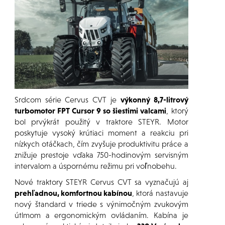
Srdcom série Cervus CVT je
výkonný 8,7-litrový
turbomotor FPT Cursor 9 so šiestimi valcami
, ktorý
bol prvýkrát použitý v traktore STEYR. Motor
poskytuje vysoký krútiaci moment a reakciu pri
nízkych otáčkach, čím zvyšuje produktivitu práce a
znižuje prestoje vďaka 750-hodinovým servisným
intervalom a úspornému režimu pri voľnobehu.
Nové traktory STEYR Cervus CVT sa vyznačujú aj
prehľadnou, komfortnou kabínou
, ktorá nastavuje
nový štandard v triede s výnimočným zvukovým
útlmom a ergonomickým ovládaním. Kabína je