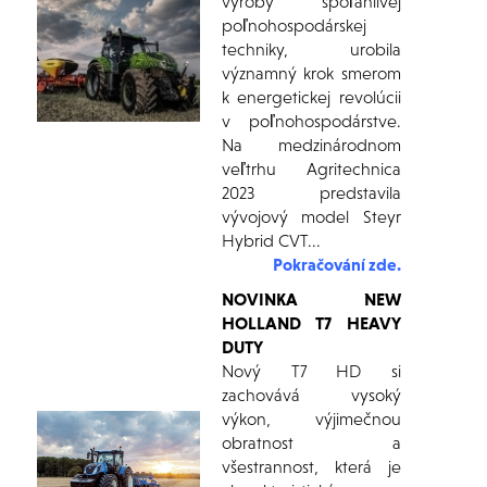
výroby spoľahlivej
poľnohospodárskej
techniky, urobila
významný krok smerom
k energetickej revolúcii
v poľnohospodárstve.
Na medzinárodnom
veľtrhu Agritechnica
2023 predstavila
vývojový model Steyr
Hybrid CVT...
Pokračování zde.
NOVINKA NEW
HOLLAND T7 HEAVY
DUTY
Nový T7 HD si
zachovává vysoký
výkon, výjimečnou
obratnost a
všestrannost, která je