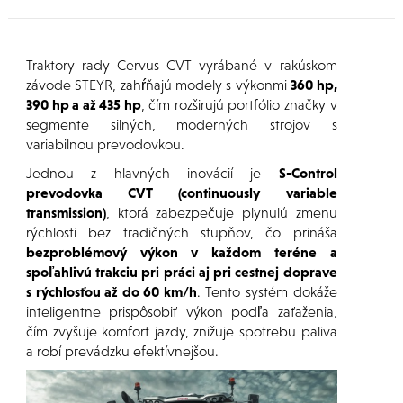
Traktory rady Cervus CVT vyrábané v rakúskom
závode STEYR, zahŕňajú modely s výkonmi
360 hp,
390 hp a až 435 hp
, čím rozširujú portfólio značky v
segmente silných, moderných strojov s
variabilnou prevodovkou.
Jednou z hlavných inovácií je
S-Control
prevodovka CVT (continuously variable
transmission)
, ktorá zabezpečuje plynulú zmenu
rýchlosti bez tradičných stupňov, čo prináša
bezproblémový výkon v každom teréne a
spoľahlivú trakciu pri práci aj pri cestnej doprave
s rýchlosťou až do 60 km/h
. Tento systém dokáže
inteligentne prispôsobiť výkon podľa zaťaženia,
čím zvyšuje komfort jazdy, znižuje spotrebu paliva
a robí prevádzku efektívnejšou.