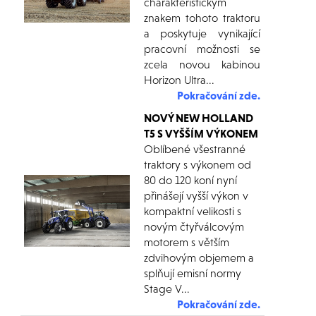
charakteristickým
znakem tohoto traktoru
a poskytuje vynikající
pracovní možnosti se
zcela novou kabinou
Horizon Ultra...
Pokračování zde.
NOVÝ NEW HOLLAND
T5 S VYŠŠÍM VÝKONEM
Oblíbené všestranné
traktory s výkonem od
80 do 120 koní nyní
přinášejí vyšší výkon v
kompaktní velikosti s
novým čtyřválcovým
motorem s větším
zdvihovým objemem a
splňují emisní normy
Stage V
...
Pokračování zd
e
.