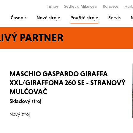
Tišnov
Sedlec u Mikulova
Rohovce
Hur
Časopis
Nové stroje
Použité stroje
Servis
N
IVÝ PARTNER
MASCHIO GASPARDO GIRAFFA
XXL/GIRAFFONA 260 SE - STRANOVÝ
MULČOVAČ
Skladový stroj
Nový stroj