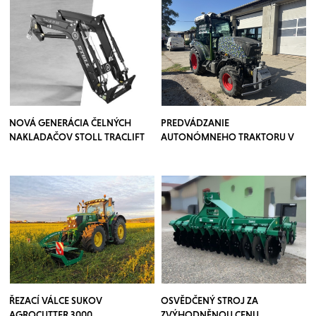
NOVÁ GENERÁCIA ČELNÝCH
PREDVÁDZANIE
NAKLADAČOV STOLL TRACLIFT
AUTONÓMNEHO TRAKTORU V
SADOCH
ŘEZACÍ VÁLCE SUKOV
OSVĚDČENÝ STROJ ZA
AGROCUTTER 3000
ZVÝHODNĚNOU CENU