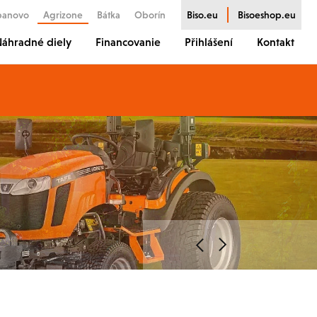
banovo
Agrizone
Bátka
Oborín
Biso.eu
Bisoeshop.eu
áhradné diely
Financovanie
Přihlášení
Kontakt