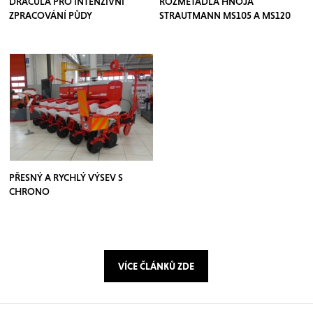
DRACULA PRO INTENZIVNÍ
ROZMETADLÁ HNOJA
ZPRACOVÁNÍ PŮDY
STRAUTMANN MS105 A MS120
PŘESNÝ A RYCHLÝ VÝSEV S
CHRONO
VÍCE ČLÁNKŮ ZDE