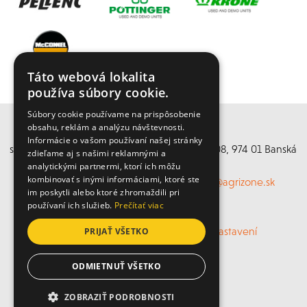
Táto webová lokalita
používa súbory cookie.
Súbory cookie používame na prispôsobenie
obsahu, reklám a analýzu návštevnosti.
Agrizone s. r. o.
Informácie o vašom používaní našej stránky
stredisko Banská Bystrica, Partizánska cesta 108, 974 01 Banská
zdieľame aj s našimi reklamnými a
Bystrica, Slovensko
analytickými partnermi, ktorí ich môžu
kombinovať s inými informáciami, ktoré ste
Mobil: +421 949 895 777, Email:
obchod@agrizone.sk
im poskytli alebo ktoré zhromaždili pri
www.agrizone.sk
používaní ich služieb.
Prečítať viac
ochrana osobních údajů
/
Cookies nastavení
PRIJAŤ VŠETKO
ODMIETNUŤ VŠETKO
© 2026 Biso
ZOBRAZIŤ PODROBNOSTI