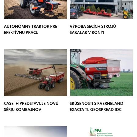
AUTONÓMNY TRAKTOR PRE
VÝROBA SECÍCH STROJŮ
EFEKTÍVNU PRÁCU
SAKALAK V KONYI
CASE IH PREDSTAVUJE NOVÚ
SKÚSENOSTI S KVERNELAND
SÉRIU KOMBAJNOV
EXACTA TL GEOSPREAD IDC