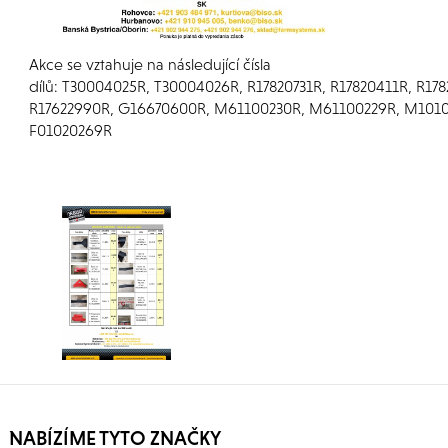
Akce se vztahuje na následující čísla
dílů: T30004025R, T30004026R, R17820731R, R17820411R, R17
R17622990R, G16670600R, M61100230R, M61100229R, M1010
F01020269R
NABÍZÍME TYTO ZNAČKY