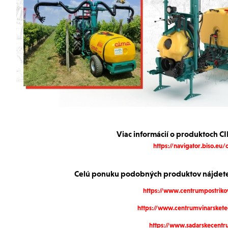
Viac informácií o produktoch C
https://navigator.biso.eu/
Celú ponuku podobných produktov nájdete
https://www.centrumpostriko
https://www.centrumvinarskete
https://www.sadarskecentr