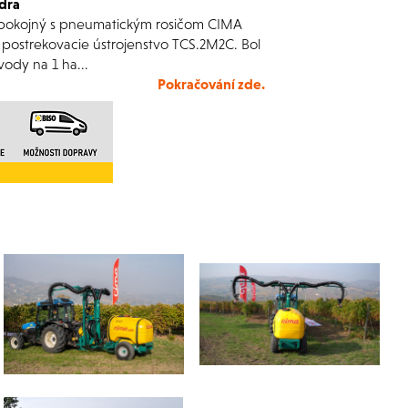
dra
k spokojný s pneumatickým rosičom CIMA
postrekovacie ústrojenstvo TCS.2M2C. Bol
vody na 1 ha...
Pokračování zde.