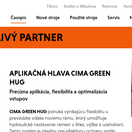
Tišnov
Sedlec u Mikulova
Rohovce
Hur
Časopis
Nové stroje
Použité stroje
Servis
N
IVÝ PARTNER
APLIKAČNÁ HLAVA CIMA GREEN
HUG
Precízna aplikácia, flexibilita a optimalizácia
vstupov
CIMA GREEN HUG
ponúka vynikajúcu flexibilitu v
prevádzke vďaka novému rámu, ktorý umožňuje
hydraulické nastavenie ramien v šírke, výške a uzatváraní.
Tento systém je ideálny pre efektívnu ochranu rastlín