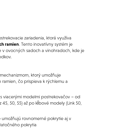
trekovacie zariadenia, ktorá využíva
ch ramien
. Tento inovatívny systém je
ie v ovocných sadoch a vinohradoch, kde je
edkov.
m mechanizmom, ktorý umožňuje
 ramien, čo prispieva k rýchlemu a
s viacerými modelmi postrekovačov – od
 45, 50, 55) až po kĺbové modely (Link 50,
ie umožňujú rovnomerné pokrytie aj v
statočného pokrytia