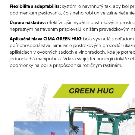
Flexibilita a adaptabilita:
systém je navrhnutý tak, aby bol p
podmienkam pestovania, čo z neho robí univerzálne riešen
Úspora nákladov:
efektívnejšie využitie postrekových prostr
nepresným nastavením prispievajú k nižším prevádzkovým ná
Aplikačná hlava CIMA GREEN HUG
bola vyvinutá s ohľado
poľnohospodárstva. Simulácie postrekových procedúr ukazujú
aplikáciách v ovocných sadoch a vinohradoch, kde je potrebná
jednoduchá manipulácia. Vďaka svojej technológii dokáže e
podmienky na poli a prispôsobiť sa rozličným rastlinám.