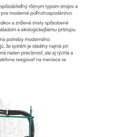
rispôsobiteľný rôznym typom strojov a
ie pre moderné poľnohospodárstvo
iedkov a znížené straty spôsobené
kladom a ekologickejšiemu prístupu
m na potreby moderného
, že systém je ideálny najmä pri
 nielen precíznosť, ale aj rýchla a
fektívne reagovať na meniace sa