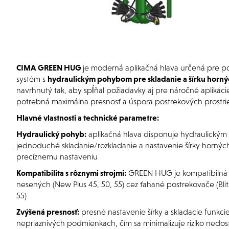
CIMA GREEN HUG
je moderná aplikačná hlava určená pre pos
systém s
hydraulickým pohybom pre skladanie a šírku horný
navrhnutý tak, aby spĺňal požiadavky aj pre náročné aplikác
potrebná maximálna presnosť a úspora postrekových prostri
Hlavné vlastnosti a technické parametre:
Hydraulický pohyb:
aplikačná hlava disponuje hydraulický
jednoduché skladanie/rozkladanie a nastavenie šírky horných
precíznemu nastaveniu
Kompatibilita s rôznymi strojmi:
GREEN HUG je kompatibilná 
nesených (New Plus 45, 50, 55) cez ťahané postrekovače (Blitz
55)
Zvýšená presnosť:
presné nastavenie šírky a skladacie funkc
nepriaznivých podmienkach, čím sa minimalizuje riziko nedo