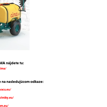
IMA nájdete tu:
cima/
 na nasledujúcom odkaze:
vacu.eu/
chniky.eu/
um.eu/