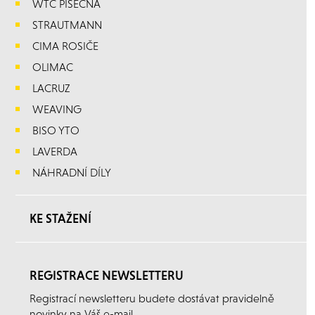
WTC PÍSEČNÁ
STRAUTMANN
CIMA ROSIČE
OLIMAC
LACRUZ
WEAVING
BISO YTO
LAVERDA
NÁHRADNÍ DÍLY
KE STAŽENÍ
REGISTRACE NEWSLETTERU
Registrací newsletteru budete dostávat pravidelně
novinky na Váš e-mail.