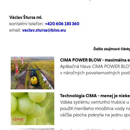
Václav Štursa ml.
kontaktní telefon:
+420 606 183 360
email:
vaclav.stursa@biso.eu
Ďalšie zaujímavé článk
CIMA POWER BLOW - maximálna efe
Aplikačná hlava CIMA POWER BLOW 
v náročných poveternostných podmi
Technológia CIMA - menej je niek
Vďaka systému venturiho trubice u 
použití menšieho množstva vody na
väčšia plocha pokrytia na jednu sp