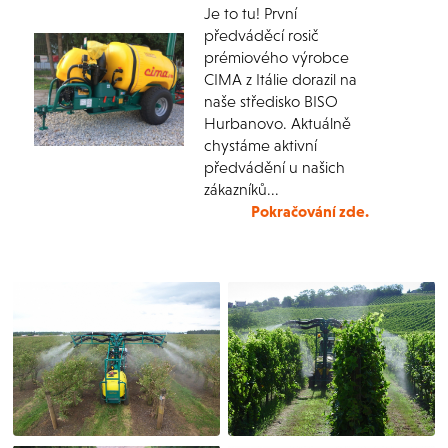
Je to tu! První
předváděcí rosič
prémiového výrobce
CIMA z Itálie dorazil na
naše středisko BISO
Hurbanovo. Aktuálně
chystáme aktivní
předvádění u našich
zákazníků...
Pokračování zde.