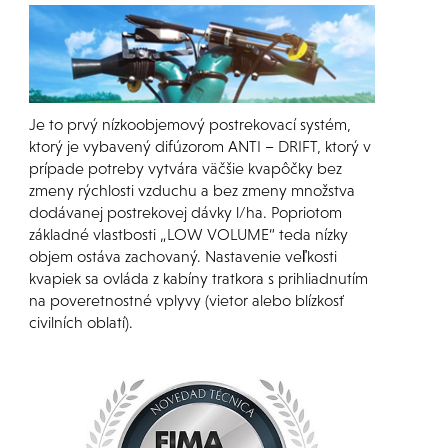
Je to prvý nízkoobjemový postrekovací systém,
ktorý je vybavený difúzorom ANTI – DRIFT, ktorý v
prípade potreby vytvára väčšie kvapôčky bez
zmeny rýchlosti vzduchu a bez zmeny množstva
dodávanej postrekovej dávky l/ha. Popriotom
základné vlastbosti „LOW VOLUME“ teda nízky
objem ostáva zachovaný. Nastavenie veľkosti
kvapiek sa ovláda z kabíny tratkora s prihliadnutím
na poveretnostné vplyvy (vietor alebo blízkosť
civilních oblatí).