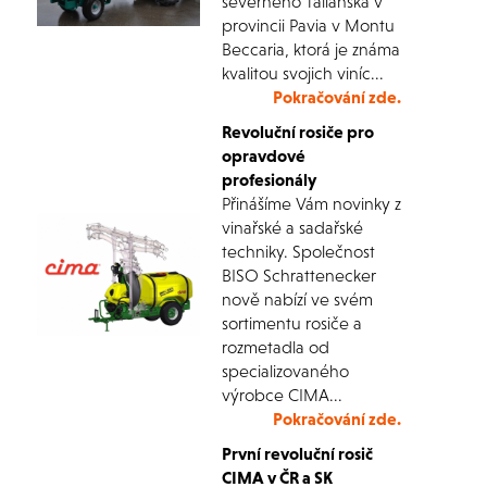
severného Talianska v
provincii Pavia v Montu
Beccaria, ktorá je známa
kvalitou svojich viníc...
Pokračování zde.
Revoluční rosiče pro
opravdové
profesionály
Přinášíme Vám novinky z
vinařské a sadařské
techniky. Společnost
BISO Schrattenecker
nově nabízí ve svém
sortimentu rosiče a
rozmetadla od
specializovaného
výrobce CIMA...
Pokračování zde.
První revoluční rosič
CIMA v ČR a SK