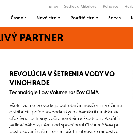
Tišnov
Sedlec u Mikulova
Rohovce
Hur
Časopis
Nové stroje
Použité stroje
Servis
N
IVÝ PARTNER
REVOLÚCIA V ŠETRENIA VODY VO
VINOHRADE
Technológie Low Volume rosičov CIMA
Všetci vieme, že voda je potrebným nosičom na účinnú
distribúciu poľnohospodárskych chemikálií na získanie
efektívnej ochrany voči chorobám a škodcom. Použitím
jedinečného systému od spoločnosti CIMA môžete pri
postrekovaní našimi rosičmi ušetriť obrovské množstvo