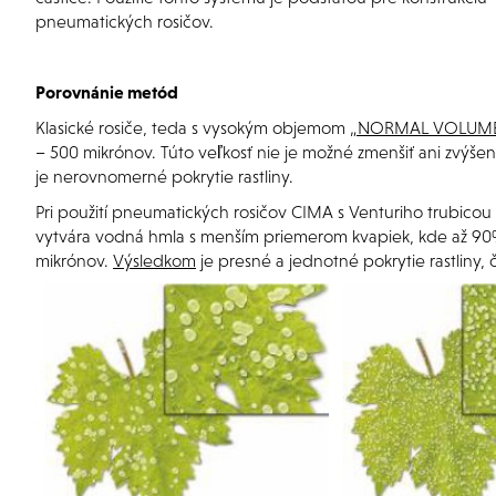
pneumatických rosičov.
Porovnánie metód
Klasické rosiče, teda s vysokým objemom
„NORMAL VOLUME
– 500 mikrónov. Túto veľkosť nie je možné zmenšiť ani zvýše
je nerovnomerné pokrytie rastliny.
Pri použití pneumatických rosičov CIMA s Venturiho trubic
vytvára vodná hmla s menším priemerom kvapiek, kde až 90
mikrónov.
Výsledkom
je presné a jednotné pokrytie rastliny, 