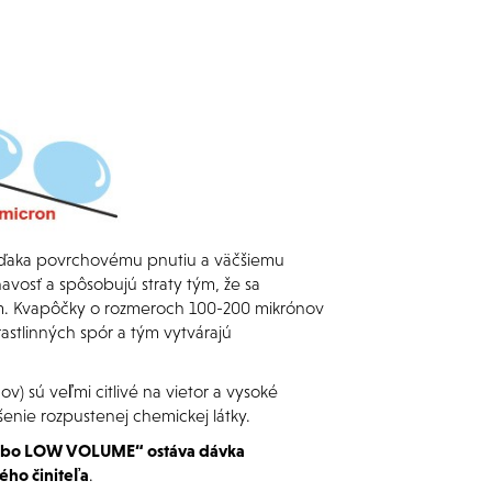
 Vďaka povrchovému pnutiu a väčšiemu
avosť a spôsobujú straty tým, že sa
em. Kvapôčky o rozmeroch 100-200 mikrónov
stlinných spór a tým vytvárajú
v) sú veľmi citlivé na vietor a vysoké
enie rozpustenej chemickej látky.
lebo LOW VOLUME“ ostáva dávka
ého činiteľa
.