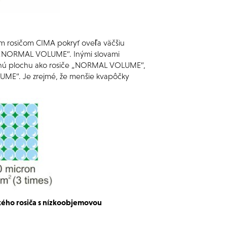
m rosičom CIMA pokryť oveľa väčšiu
ch „NORMAL VOLUME“. Inými slovami
ačnú plochu ako rosiče „NORMAL VOLUME“,
ME“. Je zrejmé, že menšie kvapôčky
kého rosiča s nízkoobjemovou