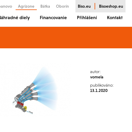
banovo
Agrizone
Bátka
Oborín
Biso.eu
Bisoeshop.eu
áhradné diely
Financovanie
Přihlášení
Kontakt
autor:
vomela
publikováno:
13.1.2020