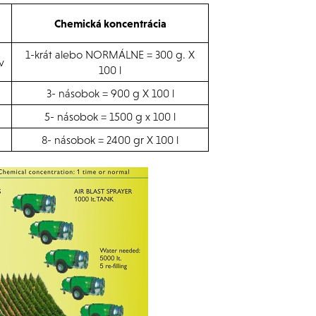
Chemická koncentrácia
1-krát alebo NORMÁLNE = 300 g. X
v
100 l
3- násobok = 900 g X 100 l
5- násobok = 1500 g x 100 l
8- násobok = 2400 gr X 100 l