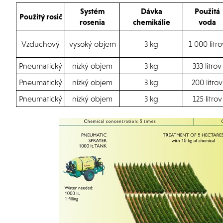
Systém
Dávka
Použitá
Použitý rosič
rosenia
chemikálie
voda
Vzduchový
vysoký objem
3 kg
1 000 litro
Pneumatický
nízký objem
3 kg
333 litrov
Pneumatický
nízký objem
3 kg
200 litrov
Pneumatický
nízký objem
3 kg
125 litrov
-