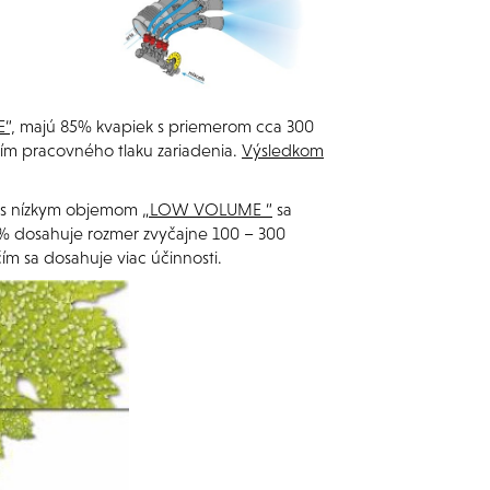
“,
majú 85% kvapiek s priemerom cca 300
ním pracovného tlaku zariadenia.
Výsledkom
ou s nízkym objemom
„LOW VOLUME “
sa
% dosahuje rozmer zvyčajne 100 – 300
čím sa dosahuje viac účinnosti.