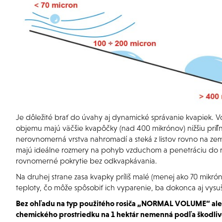
Je dôležité brať do úvahy aj dynamické správanie kvapiek.
objemu majú väčšie kvapôčky (nad 400 mikrónov) nižšiu priľn
nerovnomerná vrstva nahromadí a steká z listov rovno na z
majú ideálne rozmery na pohyb vzduchom a penetráciu do ra
rovnomerné pokrytie bez odkvapkávania.
Na druhej strane zasa kvapky príliš malé (menej ako 70 mikróno
teploty, čo môže spôsobiť ich vyparenie, ba dokonca aj vysuš
Bez ohľadu na typ použitého rosiča „NORMAL VOLUME“ a
chemického prostriedku na 1 hektár nemenná podľa škodliv