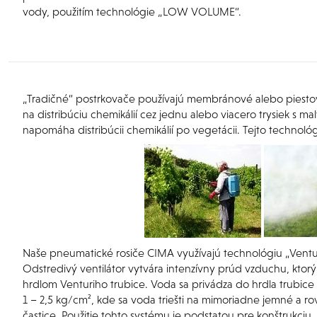
vody, použitím technológie „LOW VOLUME“.
„Tradičné“ postrkovače používajú membránové alebo piestov
na distribúciu chemikálií cez jednu alebo viacero trysiek s m
napomáha distribúcii chemikálií po vegetácii. Tejto technoló
Naše pneumatické rosiče CIMA využívajú technológiu
„Ventur
Odstredivý ventilátor vytvára intenzívny prúd vzduchu, ktor
hrdlom Venturiho trubice. Voda sa privádza do hrdla trubice
1 – 2,5 kg/cm², kde sa voda triešti na mimoriadne jemné a 
častice. Použitie tohto systému je podstatou pre konštrukciu