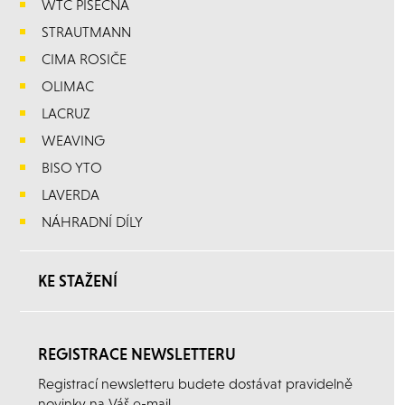
WTC PÍSEČNÁ
STRAUTMANN
CIMA ROSIČE
OLIMAC
LACRUZ
WEAVING
BISO YTO
LAVERDA
NÁHRADNÍ DÍLY
KE STAŽENÍ
REGISTRACE NEWSLETTERU
Registrací newsletteru budete dostávat pravidelně
novinky na Váš e-mail.