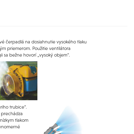
é čerpadlá na dosiahnutie vysokého tlaku
alým priemerom. Použitie ventilátora
gii sa bežne hovorí „vysoký objem“.
iho trubice“.
ý prechádza
 nízkym tlakom
rovnomerné