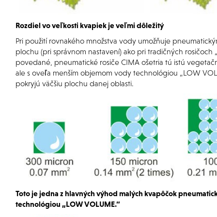
Rozdiel vo veľkosti kvapiek je veľmi dôležitý
Pri použití rovnakého množstva vody umožňuje pneumatický
plochu (pri správnom nastavení) ako pri tradičných rosičo
povedané, pneumatické rosiče CIMA ošetria tú istú veget
ale s oveľa menším objemom vody technológiou „LOW VOLU
pokryjú väčšiu plochu danej oblasti.
Toto je jedna z hlavných výhod malých kvapôčok pneumatic
technológiou „LOW VOLUME.“