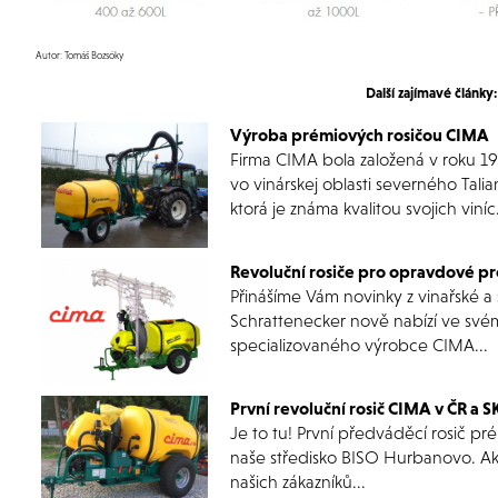
Autor: Tomáš Bozsóky
Další zajímavé články:
Výroba prémiových rosičou CIMA
Firma CIMA bola založená v roku 1
vo vinárskej oblasti severného Talia
ktorá je známa kvalitou svojich viníc.
Revoluční rosiče pro opravdové pr
Přinášíme Vám novinky z vinařské a
Schrattenecker nově nabízí ve své
specializovaného výrobce CIMA...
První revoluční rosič CIMA v ČR a S
Je to tu! První předváděcí rosič pr
naše středisko BISO Hurbanovo. Ak
našich zákazníků...