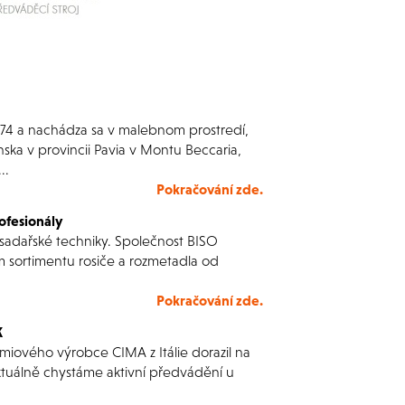
974 a nachádza sa v malebnom prostredí,
nska v provincii Pavia v Montu Beccaria,
..
Pokračování zde.
ofesionály
 sadařské techniky. Společnost BISO
m sortimentu rosiče a rozmetadla od
Pokračování zde.
K
émiového výrobce CIMA z Itálie dorazil na
tuálně chystáme aktivní předvádění u