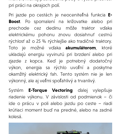
pri práci na okrajoch polí.
Pri jazde po cestách je neoceniteľná funkcia
E-
Boost
. Po spomalení na križovatke alebo pri
prechode cez dedinu môže traktor vďaka
elektrickému pohonu znovu dosiahnuť cestnú
rýchlosť až o 25 % rýchlejšie ako tradičné traktory.
Toto je možné vďaka
akumulátorom
, ktoré
ukladajú energiu vyvinutú pri brzdení alebo pri
zjazde z kopca. Keď je potrebný dodatočný
výkon, energia sa rýchlo uvoľní a poskytne
okamžitý elektrický ťah. Tento systém nie je len
výkonný, ale aj veľmi spoľahlivý a trvanlivý.
Systém
E-Torque Vectoring
ďalej vylepšuje
riadenie výkonu. V závislosti od podmienok – či
ide o prácu v poli alebo jazdu po ceste – riadi
krútiaci moment buď na predné, alebo na zadné
kolesá.