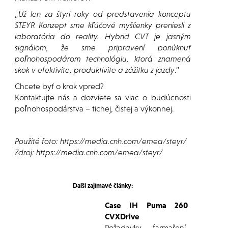
„
Už len za štyri roky od predstavenia konceptu
STEYR Konzept sme kľúčové myšlienky preniesli z
laboratória do reality. Hybrid CVT je jasným
signálom, že sme pripravení ponúknuť
poľnohospodárom technológiu, ktorá znamená
skok v efektivite, produktivite a zážitku z jazdy
.“
Chcete byť o krok vpred?
Kontaktujte nás a dozviete sa viac o budúcnosti
poľnohospodárstva – tichej, čistej a výkonnej.
Použité foto: https://media.cnh.com/emea/steyr/
Zdroj: https://media.cnh.com/emea/steyr/
Další zajímavé články:
Case IH Puma 260
CVXDrive
Požadavky farmaření,