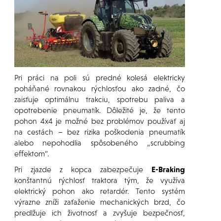
Pri práci na poli sú predné kolesá elektricky
poháňané rovnakou rýchlosťou ako zadné, čo
zaisťuje optimálnu trakciu, spotrebu paliva a
opotrebenie pneumatík. Dôležité je, že tento
pohon 4x4 je možné bez problémov používať aj
na cestách – bez rizika poškodenia pneumatík
alebo nepohodlia spôsobeného „scrubbing
effektom“.
Pri zjazde z kopca zabezpečuje
E-Braking
konštantnú rýchlosť traktora tým, že využíva
elektrický pohon ako retardér. Tento systém
výrazne zníži zaťaženie mechanických brzd, čo
predlžuje ich životnosť a zvyšuje bezpečnosť,