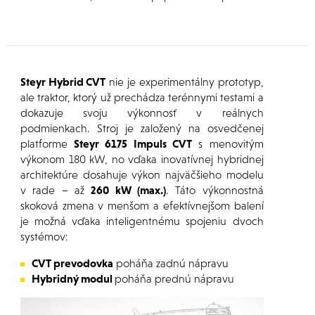
Steyr Hybrid CVT
nie je experimentálny prototyp,
ale traktor, ktorý už prechádza terénnymi testami a
dokazuje svoju výkonnosť v reálnych
podmienkach. Stroj je založený na osvedčenej
platforme
Steyr 6175 Impuls CVT
s menovitým
výkonom 180 kW, no vďaka inovatívnej hybridnej
architektúre dosahuje výkon najväčšieho modelu
v rade – až
260 kW (max.)
. Táto výkonnostná
skoková zmena v menšom a efektívnejšom balení
je možná vďaka inteligentnému spojeniu dvoch
systémov:
CVT prevodovka
poháňa zadnú nápravu
Hybridný modul
poháňa prednú nápravu