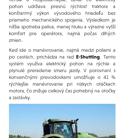
pohon udržiava presnú rýchlosť traktora a
konštantný výkon vývodového hriadeľu bez
priameho mechanického spojenia. Výsledkom je
nižšia spotreba paliva, menej hluku a výrazne vyšší
komfort pre operátora, najmä počas dlhých
zmien.
Keď ide o manévrovanie, najmä medzi poliami a
po cestách, prichádza na rad
E-Shuttling
. Tento
systém využíva elektrický pohon na rýchle a
plynulé preradenie smeru jazdy. V porovnaní s
konvenčnými prevodovkami umožňuje o 41 %
rýchlejšie manévrovanie pri nízkych otáčkach
motora, čo znižuje celkový čas potrebný na otočky
a zastávky.