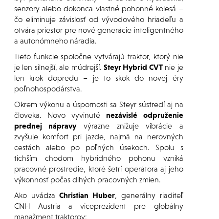
senzory alebo dokonca vlastné pohonné kolesá –
čo eliminuje závislosť od vývodového hriadeľu a
otvára priestor pre nové generácie inteligentného
a autonómneho náradia.
Tieto funkcie spoločne vytvárajú traktor, ktorý nie
je len silnejší, ale múdrejší.
Steyr Hybrid CVT
nie je
len krok dopredu – je to skok do novej éry
poľnohospodárstva.
Okrem výkonu a úspornosti sa Steyr sústredí aj na
človeka. Novo vyvinuté
nezávislé odpruženie
prednej nápravy
výrazne znižuje vibrácie a
zvyšuje komfort pri jazde, najmä na nerovných
cestách alebo po poľných úsekoch. Spolu s
tichším chodom hybridného pohonu vzniká
pracovné prostredie, ktoré šetrí operátora aj jeho
výkonnosť počas dlhých pracovných zmien.
Ako uvádza
Christian Huber
, generálny riaditeľ
CNH Austria a viceprezident pre globálny
manažment traktorov: