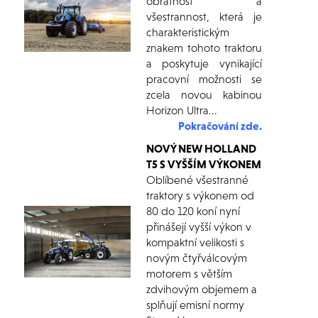
obratnost a
všestrannost, která je
charakteristickým
znakem tohoto traktoru
a poskytuje vynikající
pracovní možnosti se
zcela novou kabinou
Horizon Ultra...
Pokračování zde.
NOVÝ NEW HOLLAND
T5 S VYŠŠÍM VÝKONEM
Oblíbené všestranné
traktory s výkonem od
80 do 120 koní nyní
přinášejí vyšší výkon v
kompaktní velikosti s
novým čtyřválcovým
motorem s větším
zdvihovým objemem a
splňují emisní normy