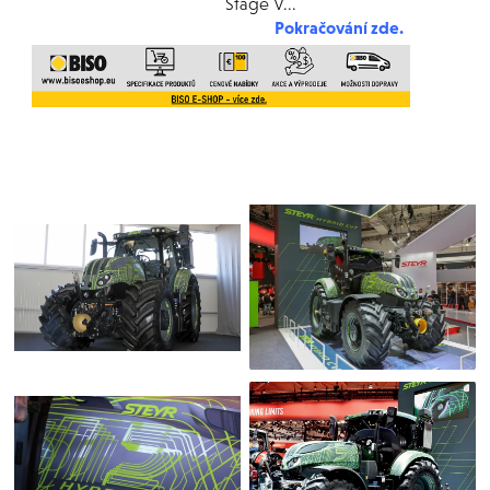
Stage V
...
Pokračování zd
e
.