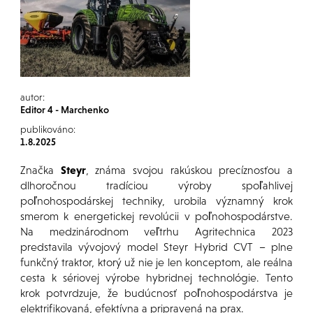
autor:
Editor 4 - Marchenko
publikováno:
1.8.2025
Značka
Steyr
, známa svojou rakúskou precíznosťou a
dlhoročnou tradíciou výroby spoľahlivej
poľnohospodárskej techniky, urobila významný krok
smerom k energetickej revolúcii v poľnohospodárstve.
Na medzinárodnom veľtrhu Agritechnica 2023
predstavila vývojový model Steyr Hybrid CVT – plne
funkčný traktor, ktorý už nie je len konceptom, ale reálna
cesta k sériovej výrobe hybridnej technológie. Tento
krok potvrdzuje, že budúcnosť poľnohospodárstva je
elektrifikovaná, efektívna a pripravená na prax.