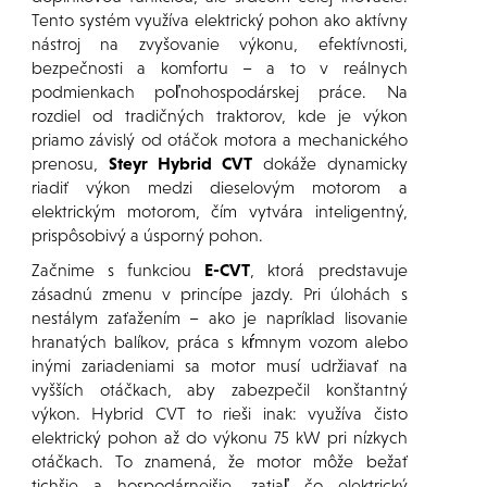
Tento systém využíva elektrický pohon ako aktívny
nástroj na zvyšovanie výkonu, efektívnosti,
bezpečnosti a komfortu – a to v reálnych
podmienkach poľnohospodárskej práce. Na
rozdiel od tradičných traktorov, kde je výkon
priamo závislý od otáčok motora a mechanického
prenosu,
Steyr Hybrid CVT
dokáže dynamicky
riadiť výkon medzi dieselovým motorom a
elektrickým motorom, čím vytvára inteligentný,
prispôsobivý a úsporný pohon.
Začnime s funkciou
E-CVT
, ktorá predstavuje
zásadnú zmenu v princípe jazdy. Pri úlohách s
nestálym zaťažením – ako je napríklad lisovanie
hranatých balíkov, práca s kŕmnym vozom alebo
inými zariadeniami sa motor musí udržiavať na
vyšších otáčkach, aby zabezpečil konštantný
výkon. Hybrid CVT to rieši inak: využíva čisto
elektrický pohon až do výkonu 75 kW pri nízkych
otáčkach. To znamená, že motor môže bežať
tichšie a hospodárnejšie, zatiaľ čo elektrický