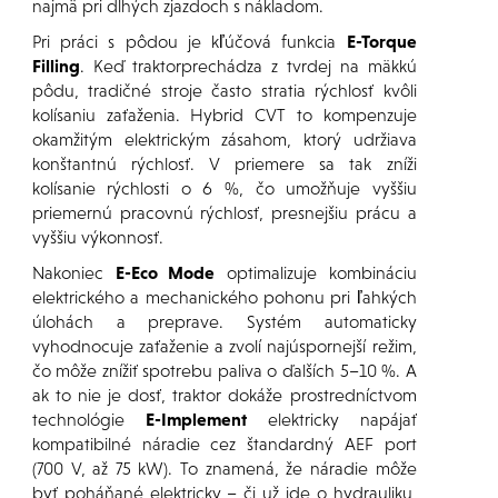
najmä pri dlhých zjazdoch s nákladom.
Pri práci s pôdou je kľúčová funkcia
E-Torque
Filling
. Keď traktorprechádza z tvrdej na mäkkú
pôdu, tradičné stroje často stratia rýchlosť kvôli
kolísaniu zaťaženia. Hybrid CVT to kompenzuje
okamžitým elektrickým zásahom, ktorý udržiava
konštantnú rýchlosť. V priemere sa tak zníži
kolísanie rýchlosti o 6 %, čo umožňuje vyššiu
priemernú pracovnú rýchlosť, presnejšiu prácu a
vyššiu výkonnosť.
Nakoniec
E-Eco Mode
optimalizuje kombináciu
elektrického a mechanického pohonu pri ľahkých
úlohách a preprave. Systém automaticky
vyhodnocuje zaťaženie a zvolí najúspornejší režim,
čo môže znížiť spotrebu paliva o ďalších 5–10 %. A
ak to nie je dosť, traktor dokáže prostredníctvom
technológie
E-Implement
elektricky napájať
kompatibilné náradie cez štandardný AEF port
(700 V, až 75 kW). To znamená, že náradie môže
byť poháňané elektricky – či už ide o hydrauliku,