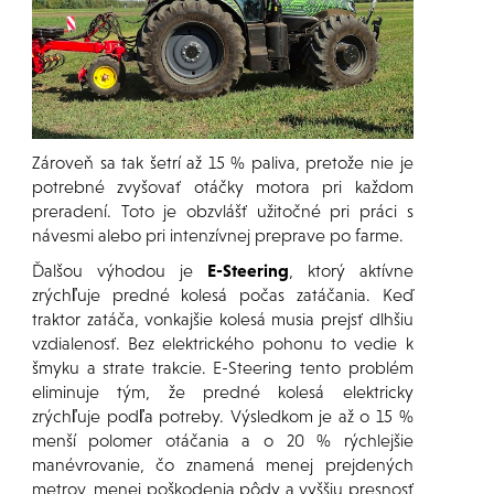
Zároveň sa tak šetrí až 15 % paliva, pretože nie je
potrebné zvyšovať otáčky motora pri každom
preradení. Toto je obzvlášť užitočné pri práci s
návesmi alebo pri intenzívnej preprave po farme.
Ďalšou výhodou je
E-Steering
, ktorý aktívne
zrýchľuje predné kolesá počas zatáčania. Keď
traktor zatáča, vonkajšie kolesá musia prejsť dlhšiu
vzdialenosť. Bez elektrického pohonu to vedie k
šmyku a strate trakcie. E-Steering tento problém
eliminuje tým, že predné kolesá elektricky
zrýchľuje podľa potreby. Výsledkom je až o 15 %
menší polomer otáčania a o 20 % rýchlejšie
manévrovanie, čo znamená menej prejdených
metrov, menej poškodenia pôdy a vyššiu presnosť