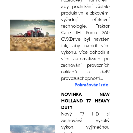
aby podnikání zůstalo
produktivní a ziskovém,
vyžadují efektivní
technologie. Traktor
Case IH Puma 260
CVXDrive byl navržen
tak, aby nabídl více
výkonu, více pohodlí a
více automatizace při
zachování provozních
nákladů a delší
provozuschopnosti.
..
Pokračování zde.
NOVINKA NEW
HOLLAND T7 HEAVY
DUTY
Nový T7 HD si
zachovává vysoký
výkon, výjimečnou